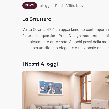
1 alloggio · Prati · Affitto breve
PRATI
La Struttura
Vesta Otranto 47 è un appartamento contemporaneo 
Futura, nel quartiere Prati. Design moderno e mini
completamente attrezzata. A pochi passi dalla metro
chi cerca un alloggio elegante e funzionale nel cu
Prati
,
I Nostri Alloggi
15
Roma