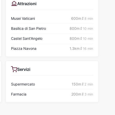
Attrazioni
Musei Vaticani
600m
8 min
Basilica di San Pietro
800m
10 min
Castel Sant'Angelo
800m
10 min
Piazza Navona
1.3km
16 min
Servizi
Supermercato
150m
2 min
Farmacia
200m
3 min