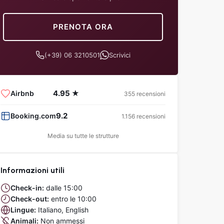
PRENOTA ORA
(+39) 06 3210501
Scrivici
4.95 ★
Airbnb
355 recensioni
9.2
Booking.com
1.156 recensioni
Media su tutte le strutture
Informazioni utili
Check-in:
dalle 15:00
Check-out:
entro le 10:00
Lingue:
Italiano, English
Animali:
Non ammessi