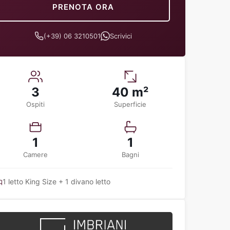
PRENOTA ORA
(+39) 06 3210501
Scrivici
3
40 m²
Ospiti
Superficie
1
1
Camere
Bagni
1 letto King Size + 1 divano letto