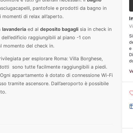
sciugacapelli, pantofole e prodotti da bagno in
 momenti di relax all’aperto.
I
V
a
lavanderia
ed al
deposito bagagli
sia in check in
S
dell’edificio raggiungibili al piano -1 con
d
 al momento del check in.
e 
D
rivilegiata per esplorare Roma: Villa Borghese,
do
tti sono tutte facilmente raggiungibili a piedi.
Ve
. Ogni appartamento è dotato di connessione Wi-Fi
sso tramite ascensore. Dall’aeroporto è possibile
to.