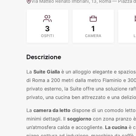
Via Matteo Renato Imbriani, 13, Roma — Piazza 
3
1
OSPITI
CAMERA
L
Descrizione
La
Suite Gialla
è un alloggio elegante e spazios
di Roma a 200 metri dalla metro Flaminio e 300
privato esterno, la Suite offre una soluzione ra
privato, una cucina ben attrezzato e una deliz
La
camera da letto
dispone di un comodo letto 
minimi dettagli. Il
soggiorno
con zona pranzo è 
un’atmosfera calda e accogliente.
La cucina
è c
piano cottura ad induzione, macchina da caffè, bol