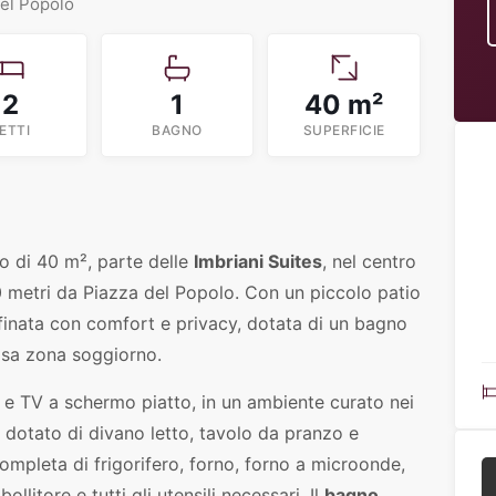
del Popolo
2
1
40 m²
ETTI
BAGNO
SUPERFICIE
o di 40 m², parte delle
Imbriani Suites
, nel centro
 metri da Piazza del Popolo. Con un piccolo patio
ffinata con comfort e privacy, dotata di un bagno
iosa zona soggiorno.
e TV a schermo piatto, in un ambiente curato nei
dotato di divano letto, tavolo da pranzo e
ompleta di frigorifero, forno, forno a microonde,
litore e tutti gli utensili necessari. Il
bagno