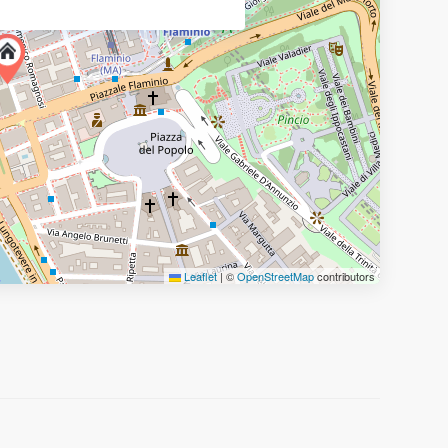
Leaflet
|
©
OpenStreetMap
contributors