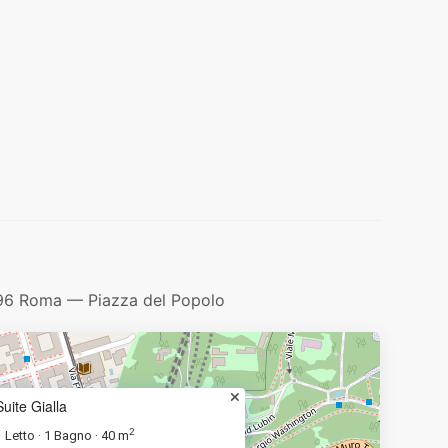
196 Roma — Piazza del Popolo
Suite Gialla
2
1 Letto
1 Bagno
40 m
·
·