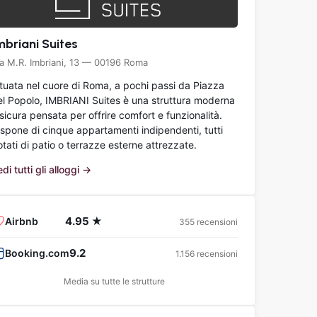
mbriani Suites
ia M.R. Imbriani, 13 — 00196 Roma
ituata nel cuore di Roma, a pochi passi da Piazza
el Popolo, IMBRIANI Suites è una struttura moderna
sicura pensata per offrire comfort e funzionalità.
ispone di cinque appartamenti indipendenti, tutti
tati di patio o terrazze esterne attrezzate.
di tutti gli alloggi →
4.95 ★
Airbnb
355 recensioni
9.2
Booking.com
1.156 recensioni
Media su tutte le strutture