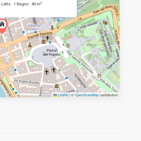
2
 Letto
1 Bagno
40 m
·
·
Leaflet
|
©
OpenStreetMap
contributors