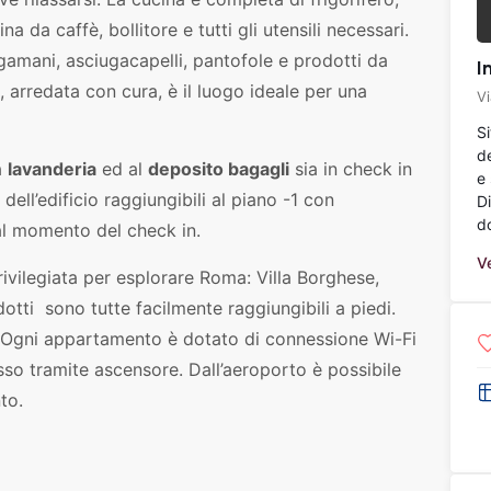
 da caffè, bollitore e tutti gli utensili necessari.
gamani, asciugacapelli, pantofole e prodotti da
I
 arredata con cura, è il luogo ideale per una
V
S
d
a
lavanderia
ed al
deposito bagagli
sia in check in
e 
dell’edificio raggiungibili al piano -1 con
D
do
 al momento del check in.
Ve
rivilegiata per esplorare Roma: Villa Borghese,
tti sono tutte facilmente raggiungibili a piedi.
. Ogni appartamento è dotato di connessione Wi-Fi
sso tramite ascensore. Dall’aeroporto è possibile
to.