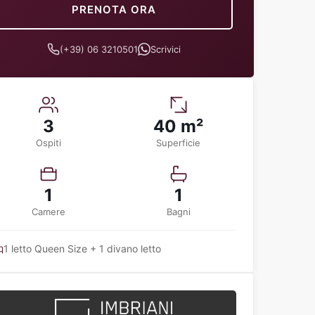
PRENOTA ORA
(+39) 06 3210501
Scrivici
3
40 m²
Ospiti
Superficie
1
1
Camere
Bagni
1 letto Queen Size + 1 divano letto