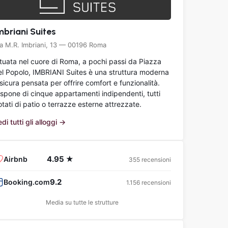
mbriani Suites
ia M.R. Imbriani, 13 — 00196 Roma
ituata nel cuore di Roma, a pochi passi da Piazza
el Popolo, IMBRIANI Suites è una struttura moderna
sicura pensata per offrire comfort e funzionalità.
ispone di cinque appartamenti indipendenti, tutti
tati di patio o terrazze esterne attrezzate.
di tutti gli alloggi →
4.95 ★
Airbnb
355 recensioni
9.2
Booking.com
1.156 recensioni
Media su tutte le strutture