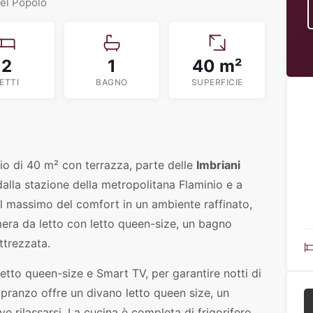
del Popolo
2
1
40 m²
ETTI
BAGNO
SUPERFICIE
io di 40 m² con terrazza, parte delle
Imbriani
dalla stazione della metropolitana Flaminio e a
il massimo del comfort in un ambiente raffinato,
mera da letto con letto queen-size, un bagno
ttrezzata.
tto queen-size e Smart TV, per garantire notti di
ranzo offre un divano letto queen size, un
 rilassarsi. La cucina è completa di frigorifero,