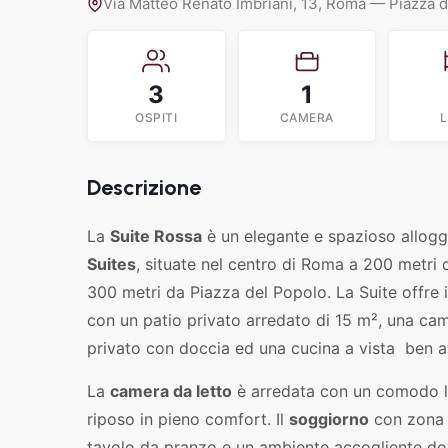
Via Matteo Renato Imbriani, 13, Roma — Piazza 
3
1
OSPITI
CAMERA
L
Descrizione
La
Suite Rossa
è un elegante e spazioso allogg
Suites
, situate nel centro di Roma a 200 metri 
300 metri da Piazza del Popolo. La Suite offre 
con un patio privato arredato di 15 m², una ca
privato con doccia ed una cucina a vista ben a
La
camera da letto
è arredata con un comodo le
riposo in pieno comfort. Il
soggiorno
con zona p
tavolo da pranzo e un ambiente accogliente dove