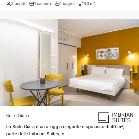
3 ospiti
1 camera
1 bagno
40 m²
·
·
·
Popolo
,
Roma
Suite Gialla
La Suite Gialla è un alloggio elegante e spazioso di 40 m²,
Piazza
parte delle Imbriani Suites, n
…