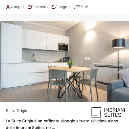
del
4 ospiti
1 camera
1 bagno
70 m²
·
·
·
Popolo
,
Roma
Suite Grigia
La Suite Grigia è un raffinato alloggio situato all'ultimo piano
delle Imbriani Suites, ne
…