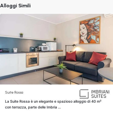
Popolo
,
Alloggi Simili
Roma
Suite Rossa
La Suite Rossa è un elegante e spazioso alloggio di 40 m²
Piazza
con terrazza, parte delle Imbria
…
del