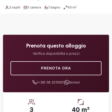
3 ospiti
1 camera
1 bagno
40 m²
·
·
·
Prenota questo alloggio
Verifica disponibilità e prezzi
PRENOTA ORA
(+39) 06 3210501
Scrivici
3
40 m²