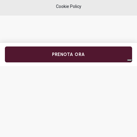
Cookie Policy
PRENOTA ORA
Le tue preferenze relative alla privacy
Informativa sulla raccolta