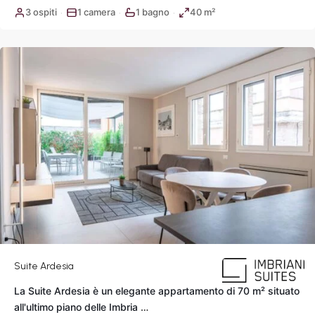
del
3 ospiti
1 camera
1 bagno
40 m²
·
·
·
Popolo
,
Roma
Suite Ardesia
La Suite Ardesia è un elegante appartamento di 70 m² situato
Piazza
all'ultimo piano delle Imbria
…