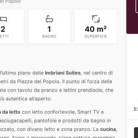
del Popolo
2
1
40 m²
ETTI
BAGNO
SUPERFICIE
ll’ultimo piano delle
Imbriani Suites
, nel centro di
ri da Piazza del Popolo. Il punto di forza della
ata con tavolo da pranzo e lettini prendisole, che
ù autentica all’aperto.
 da letto
con letto confortevole, Smart TV e
sciugacapelli, pantofole e prodotti da bagno in
ezzato, con divano letto e zona pranzo. La
cucina
,
 forno, forno a microonde, piano cottura, macchina