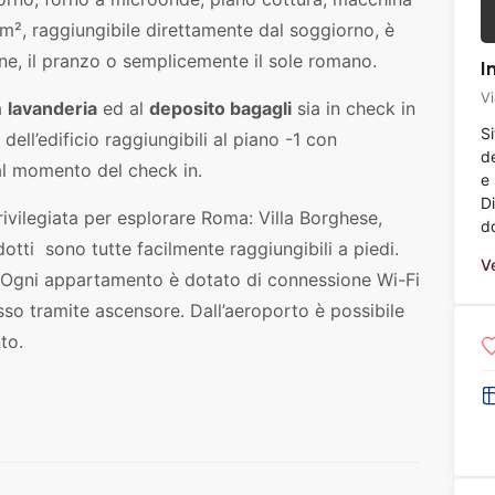
m², raggiungibile direttamente dal soggiorno, è
one, il pranzo o semplicemente il sole romano.
I
V
a
lavanderia
ed al
deposito bagagli
sia in check in
S
dell’edificio raggiungibili al piano -1 con
d
 al momento del check in.
e 
D
rivilegiata per esplorare Roma: Villa Borghese,
do
tti sono tutte facilmente raggiungibili a piedi.
Ve
. Ogni appartamento è dotato di connessione Wi-Fi
sso tramite ascensore. Dall’aeroporto è possibile
to.