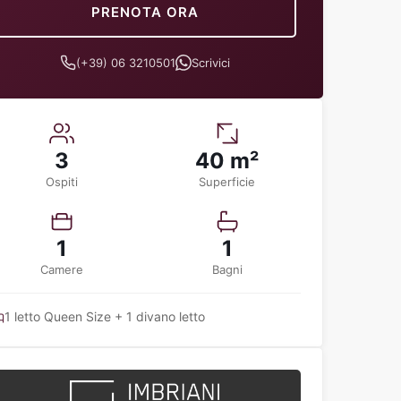
PRENOTA ORA
(+39) 06 3210501
Scrivici
3
40 m²
Ospiti
Superficie
1
1
Camere
Bagni
1 letto Queen Size + 1 divano letto