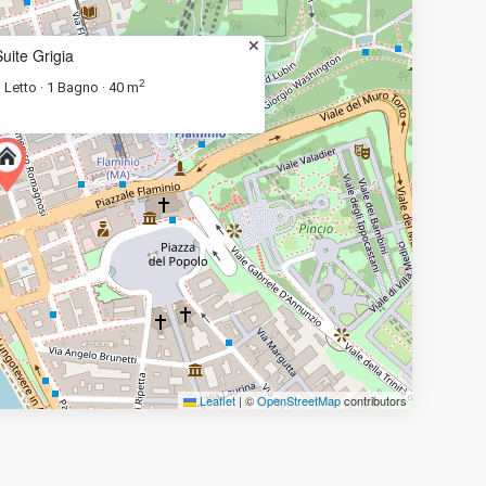
Suite Grigia
2
 Letto
1 Bagno
40 m
·
·
Leaflet
|
©
OpenStreetMap
contributors