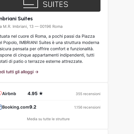
mbriani Suites
ia M.R. Imbriani, 13 — 00196 Roma
ituata nel cuore di Roma, a pochi passi da Piazza
el Popolo, IMBRIANI Suites è una struttura moderna
sicura pensata per offrire comfort e funzionalità.
ispone di cinque appartamenti indipendenti, tutti
tati di patio o terrazze esterne attrezzate.
di tutti gli alloggi →
4.95 ★
Airbnb
355 recensioni
9.2
Booking.com
1.156 recensioni
Media su tutte le strutture