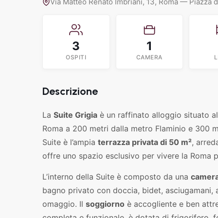
Via Matteo Renato Imbriani, 13, Roma — Piazza 
3
1
OSPITI
CAMERA
L
Descrizione
La
Suite Grigia
è un raffinato alloggio situato a
Roma a 200 metri dalla metro Flaminio e 300 met
Suite è l’ampia
terrazza privata di 50 m²
, arred
offre uno spazio esclusivo per vivere la Roma pi
L’interno della Suite è composto da una
camera
bagno privato con doccia, bidet, asciugamani, a
omaggio. Il
soggiorno
è accogliente e ben attr
completa e funzionale, è dotata di frigorifero,